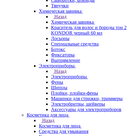
Сыворотки, флюиды
Тянучки
Химическая завивка
Назад
Химическая завивка
Краситель для волос и бороды тон 2
KONDOR черный 60 мл
Лосьоны
Специальные средства
Ботокс
Фиксаторы
Выпрямление
Электроприборы
Назад
Электроприборы
Фены
Щипцы
Плойки, плойки-фены
Машинки для стрижки, триммеры
Электробритвы, шейверы
Аксессуары для электроприборов
Косметика для лица
Назад
Косметика для лица
Средства для умывания