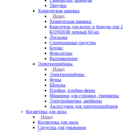
Сыворотки, флюиды
Тянучки
Химическая завивка
Назад
Химическая завивка
Краситель для волос и бороды тон 2
KONDOR черный 60 мл
Лосьоны
Специальные средства
Ботокс
Фиксаторы
Выпрямление
Электроприборы
Назад
Электроприборы
Фены
Щипцы
Плойки, плойки-фены
Машинки для стрижки, триммеры
Электробритвы, шейверы
Аксессуары для электроприборов
Косметика для лица
Назад
Косметика для лица
Средства для умывания