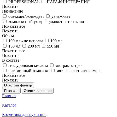
PROFESSIONAL
ПАРАФИНОТЕРАПИЯ
Показать
Назначение
освежает/охлаждает
увлажняет
комплексный уход
удаляет натоптыши
Показать все
Показать
Объем
100 мл - не использ
100 мл
150 мл
200 мл
550 мл
Показать все
Показать
В составе
гиалуроновая кислота
экстракты трав
витаминный комплекс
мята
экстракт лимона
Показать все
Показать
Очистить фильтр
Показать
Очистить фильтр
Главная
Каталог
Косметика для рук и ног