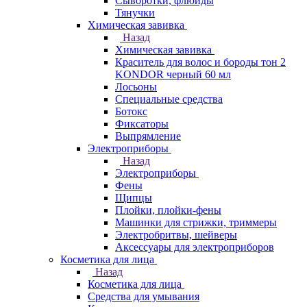
Сыворотки, флюиды
Тянучки
Химическая завивка
Назад
Химическая завивка
Краситель для волос и бороды тон 2
KONDOR черный 60 мл
Лосьоны
Специальные средства
Ботокс
Фиксаторы
Выпрямление
Электроприборы
Назад
Электроприборы
Фены
Щипцы
Плойки, плойки-фены
Машинки для стрижки, триммеры
Электробритвы, шейверы
Аксессуары для электроприборов
Косметика для лица
Назад
Косметика для лица
Средства для умывания