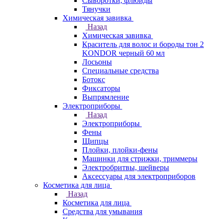
Сыворотки, флюиды
Тянучки
Химическая завивка
Назад
Химическая завивка
Краситель для волос и бороды тон 2
KONDOR черный 60 мл
Лосьоны
Специальные средства
Ботокс
Фиксаторы
Выпрямление
Электроприборы
Назад
Электроприборы
Фены
Щипцы
Плойки, плойки-фены
Машинки для стрижки, триммеры
Электробритвы, шейверы
Аксессуары для электроприборов
Косметика для лица
Назад
Косметика для лица
Средства для умывания