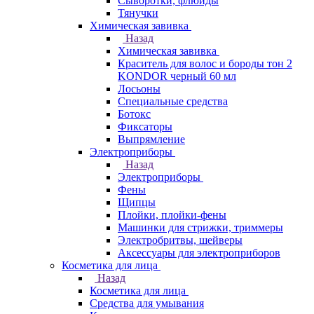
Сыворотки, флюиды
Тянучки
Химическая завивка
Назад
Химическая завивка
Краситель для волос и бороды тон 2
KONDOR черный 60 мл
Лосьоны
Специальные средства
Ботокс
Фиксаторы
Выпрямление
Электроприборы
Назад
Электроприборы
Фены
Щипцы
Плойки, плойки-фены
Машинки для стрижки, триммеры
Электробритвы, шейверы
Аксессуары для электроприборов
Косметика для лица
Назад
Косметика для лица
Средства для умывания