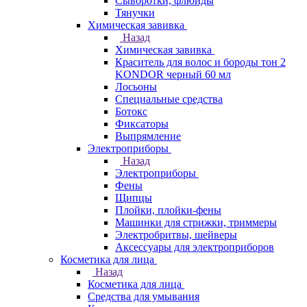
Сыворотки, флюиды
Тянучки
Химическая завивка
Назад
Химическая завивка
Краситель для волос и бороды тон 2
KONDOR черный 60 мл
Лосьоны
Специальные средства
Ботокс
Фиксаторы
Выпрямление
Электроприборы
Назад
Электроприборы
Фены
Щипцы
Плойки, плойки-фены
Машинки для стрижки, триммеры
Электробритвы, шейверы
Аксессуары для электроприборов
Косметика для лица
Назад
Косметика для лица
Средства для умывания