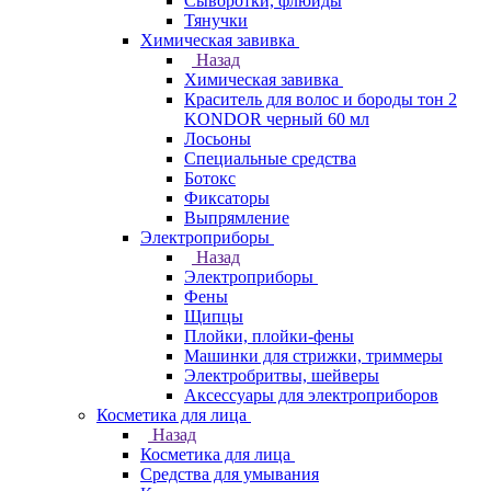
Сыворотки, флюиды
Тянучки
Химическая завивка
Назад
Химическая завивка
Краситель для волос и бороды тон 2
KONDOR черный 60 мл
Лосьоны
Специальные средства
Ботокс
Фиксаторы
Выпрямление
Электроприборы
Назад
Электроприборы
Фены
Щипцы
Плойки, плойки-фены
Машинки для стрижки, триммеры
Электробритвы, шейверы
Аксессуары для электроприборов
Косметика для лица
Назад
Косметика для лица
Средства для умывания