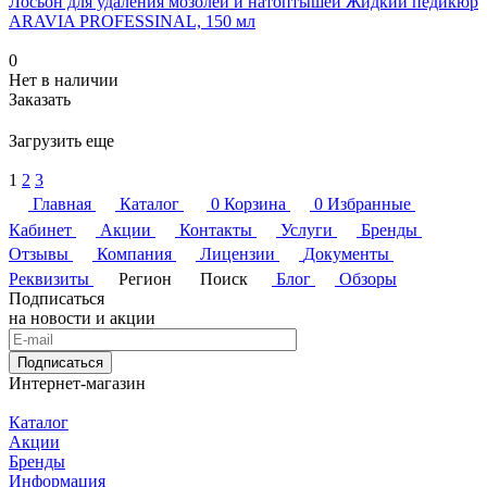
Лосьон для удаления мозолей и натоптышей Жидкий педикюр
ARAVIA PROFESSINAL, 150 мл
0
Нет в наличии
Заказать
Загрузить еще
1
2
3
Главная
Каталог
0
Корзина
0
Избранные
Кабинет
Акции
Контакты
Услуги
Бренды
Отзывы
Компания
Лицензии
Документы
Реквизиты
Регион
Поиск
Блог
Обзоры
Подписаться
на новости и акции
Подписаться
Интернет-магазин
Каталог
Акции
Бренды
Информация