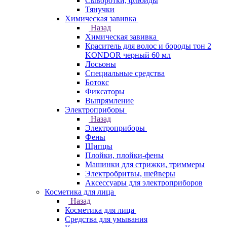
Сыворотки, флюиды
Тянучки
Химическая завивка
Назад
Химическая завивка
Краситель для волос и бороды тон 2
KONDOR черный 60 мл
Лосьоны
Специальные средства
Ботокс
Фиксаторы
Выпрямление
Электроприборы
Назад
Электроприборы
Фены
Щипцы
Плойки, плойки-фены
Машинки для стрижки, триммеры
Электробритвы, шейверы
Аксессуары для электроприборов
Косметика для лица
Назад
Косметика для лица
Средства для умывания