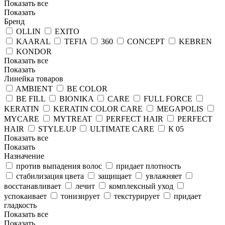
Показать все
Показать
Бренд
OLLIN
EXITO
KAARAL
TEFIA
360
CONCEPT
KEBREN
KONDOR
Показать все
Показать
Линейка товаров
AMBIENT
BE COLOR
BE FILL
BIONIKA
CARE
FULL FORCE
KERATIN
KERATIN COLOR CARE
MEGAPOLIS
MYCARE
MYTREAT
PERFECT HAIR
PERFECT
HAIR
STYLE.UP
ULTIMATE CARE
К 05
Показать все
Показать
Назначение
против выпадения волос
придает плотность
стабилизация цвета
защищает
увлажняет
восстанавливает
лечит
комплексный уход
успокаивает
тонизирует
текстурирует
придает
гладкость
Показать все
Показать