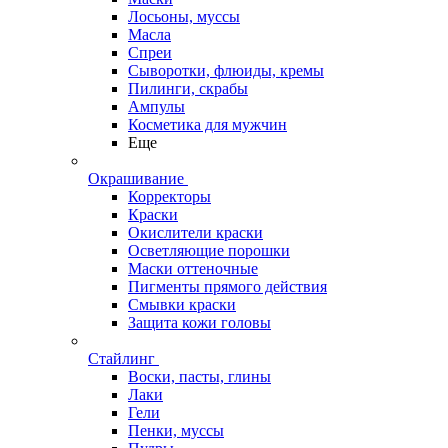
Лосьоны, муссы
Масла
Спреи
Сыворотки, флюиды, кремы
Пилинги, скрабы
Ампулы
Косметика для мужчин
Еще
Окрашивание
Корректоры
Краски
Окислители краски
Осветляющие порошки
Маски оттеночные
Пигменты прямого действия
Смывки краски
Защита кожи головы
Стайлинг
Воски, пасты, глины
Лаки
Гели
Пенки, муссы