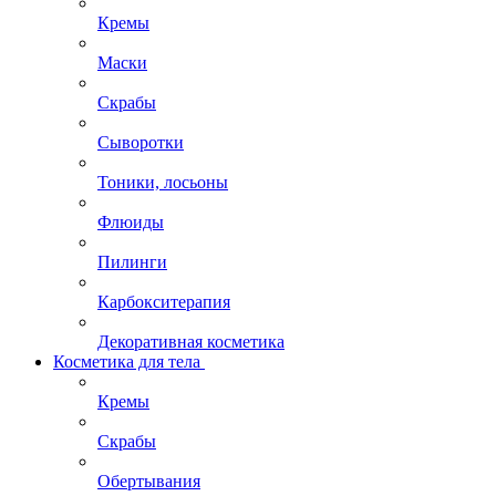
Кремы
Маски
Скрабы
Сыворотки
Тоники, лосьоны
Флюиды
Пилинги
Карбокситерапия
Декоративная косметика
Косметика для тела
Кремы
Скрабы
Обертывания