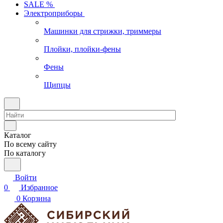
SALE %
Электроприборы
Машинки для стрижки, триммеры
Плойки, плойки-фены
Фены
Щипцы
Каталог
По всему сайту
По каталогу
Войти
0
Избранное
0
Корзина