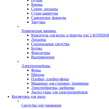
Пудры
Кремы
Спреи, лосьоны
Сухие шампуни
Сыворотки, флюиды
Тянучки
Химическая завивка
Краситель для волос и бороды тон 2 KONDO
Лосьоны
Специальные средства
Ботокс
Фиксаторы
Выпрямление
Электроприборы
Фены
Щипцы
Плойки, плойки-фены
Машинки для стрижки, триммеры
Электробритвы, шейверы
Аксессуары для электроприборов
Косметика для лица
Средства для умывания