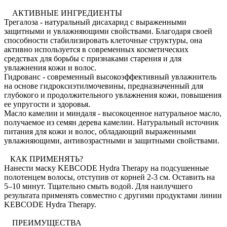
АКТИВНЫЕ ИНГРЕДИЕНТЫ
Трегалоза - натуральный дисахарид с выраженными
защитными и увлажняющими свойствами. Благодаря своей
способности стабилизировать клеточные структуры, она
активно используется в современных косметических
средствах для борьбы с признаками старения и для
увлажнения кожи и волос.
Гидрованс - современный высокоэффективный увлажнитель
на основе гидроксиэтилмочевины, предназначенный для
глубокого и продолжительного увлажнения кожи, повышения
ее упругости и здоровья.
Масло камелии и миндаля - высокоценное натуральное масло,
получаемое из семян дерева камелии. Натуральный источник
питания для кожи и волос, обладающий выраженными
увлажняющими, антивозрастными и защитными свойствами.
КАК ПРИМЕНЯТЬ?
Нанести маску KEBCODE Hydra Therapy на подсушенные
полотенцем волосы, отступив от корней 2-3 см. Оставить на
5–10 минут. Тщательно смыть водой. Для наилучшего
результата применять совместно с другими продуктами линии
KEBCODE Hydra Therapy.
ПРЕИМУЩЕСТВА