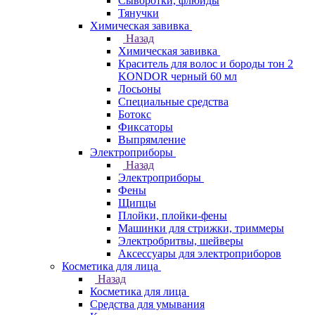
Сыворотки, флюиды
Тянучки
Химическая завивка
Назад
Химическая завивка
Краситель для волос и бороды тон 2
KONDOR черный 60 мл
Лосьоны
Специальные средства
Ботокс
Фиксаторы
Выпрямление
Электроприборы
Назад
Электроприборы
Фены
Щипцы
Плойки, плойки-фены
Машинки для стрижки, триммеры
Электробритвы, шейверы
Аксессуары для электроприборов
Косметика для лица
Назад
Косметика для лица
Средства для умывания