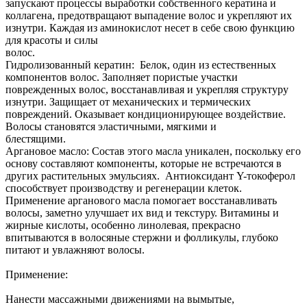
запускают процессы выработки собственного кератина и
коллагена, предотвращают выпадение волос и укрепляют их
изнутри. Каждая из аминокислот несет в себе свою функцию
для красоты и силы
воло
Гидролизованный кератин: Белок, один из естественных
компонентов волос. Заполняет пористые участки
поврежденных волос, восстанавливая и укрепляя структуру
изнутри. Защищает от механических и термических
повреждений. Оказывает кондиционирующее воздействие.
Волосы становятся эластичными, мягкими и
блестящ
Аргановое масло: Состав этого масла уникален, поскольку его
основу составляют компоненты, которые не встречаются в
других растительных эмульсиях. Антиоксидант Y-токоферол
способствует производству и регенерации клеток.
Применение арганового масла помогает восстанавливать
волосы, заметно улучшает их вид и текстуру. Витамины и
жирные кислоты, особенно линолевая, прекрасно
впитываются в волосяные стержни и фолликулы, глубоко
питают и увлажняют волосы.
Применение:
Нанести массажными движениями на вымытые,