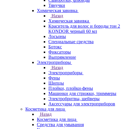
Сыворотки, флюиды
Тянучки
Химическая завивка
Назад
Химическая завивка
Краситель для волос и бороды тон 2
KONDOR черный 60 мл
Лосьоны
Специальные средства
Ботокс
Фиксаторы
Выпрямление
Электроприборы
Назад
Электроприборы
Фены
Щипцы
Плойки, плойки-фены
Машинки для стрижки, триммеры
Электробритвы, шейверы
Аксессуары для электроприборов
Косметика для лица
Назад
Косметика для лица
Средства для умывания