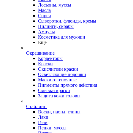
Лосьоны, муссы
Масла
Спреи
Сыворотки, флюиды, кремы
Пилинги, скрабы
Ампулы
Косметика для мужчин
Еще
Окрашивание
Корректоры
Краски
Окислители краски
Осветляющие порошки
Маски оттеночные
Пигменты прямого действия
Смывки краски
Защита кожи головы
Стайлинг
Воски, пасты, глины
Лаки
Гели
Пенки, муссы