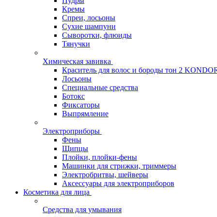
Пудры
Кремы
Спреи, лосьоны
Сухие шампуни
Сыворотки, флюиды
Тянучки
Химическая завивка
Краситель для волос и бороды тон 2 KONDO
Лосьоны
Специальные средства
Ботокс
Фиксаторы
Выпрямление
Электроприборы
Фены
Щипцы
Плойки, плойки-фены
Машинки для стрижки, триммеры
Электробритвы, шейверы
Аксессуары для электроприборов
Косметика для лица
Средства для умывания