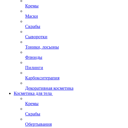
Кремы
Маски
Скрабы
Сыворотки
Тоники, лосьоны
Флюиды
Пилинги
Карбокситерапия
Декоративная косметика
Косметика для тела
Кремы
Скрабы
Обертывания