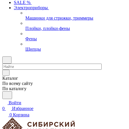
SALE %
Электроприборы
Машинки для стрижки, триммеры
Плойки, плойки-фены
Фены
Щипцы
Каталог
По всему сайту
По каталогу
Войти
0
Избранное
0
Корзина